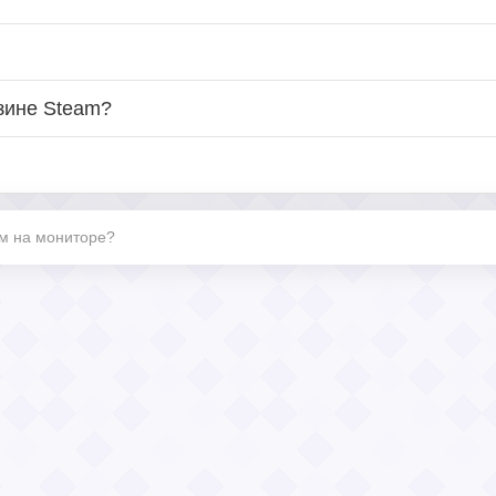
зине Steam?
м на мониторе?